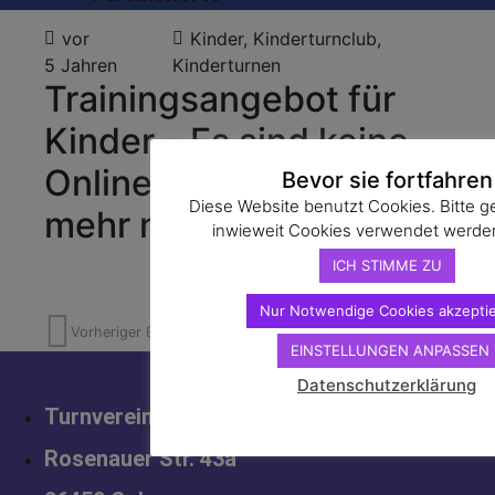
vor
Kinder
,
Kinderturnclub
,
5 Jahren
Kinderturnen
Trainingsangebot für
Kinder – Es sind keine
Onlineanmeldungen
Bevor sie fortfahren
Diese Website benutzt Cookies. Bitte g
mehr nötig!
inwieweit Cookies verwendet werde
ICH STIMME ZU
Nur Notwendige Cookies akzepti
Vorheriger Beitrag
Nächster Beitrag
EINSTELLUNGEN ANPASSEN
Datenschutzerklärung
Turnverein von 1848 Coburg e. V.
Rosenauer Str. 43a