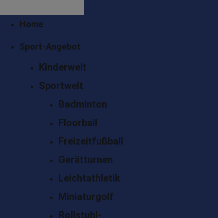
Home
Sport-Angebot
Kinderwelt
Sportwelt
Badminton
Floorball
Freizeitfußball
Gerätturnen
Leichtathletik
Miniaturgolf
Rollstuhl-