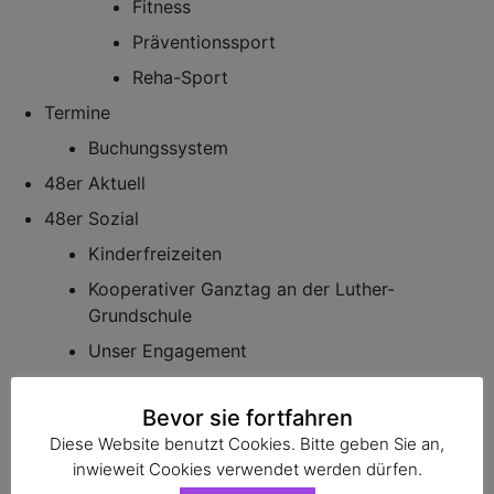
Fitness
Präventionssport
Reha-Sport
Termine
Buchungssystem
48er Aktuell
48er Sozial
Kinderfreizeiten
Kooperativer Ganztag an der Luther-
Grundschule
Unser Engagement
Kontakt
Bevor sie fortfahren
Verein
Diese Website benutzt Cookies. Bitte geben Sie an,
Vereinshefte
inwieweit Cookies verwendet werden dürfen.