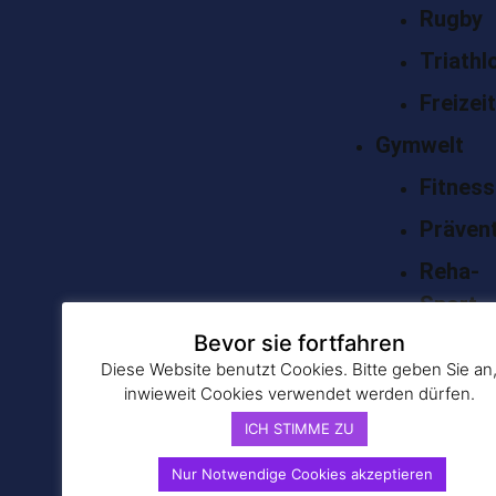
Rugby
Triathl
Freizeit
Gymwelt
Fitness
Präven
Reha-
Sport
Bevor sie fortfahren
Termine
Diese Website benutzt Cookies. Bitte geben Sie an
inwieweit Cookies verwendet werden dürfen.
Buchungss
ICH STIMME ZU
48er Aktuell
Nur Notwendige Cookies akzeptieren
48er Sozial