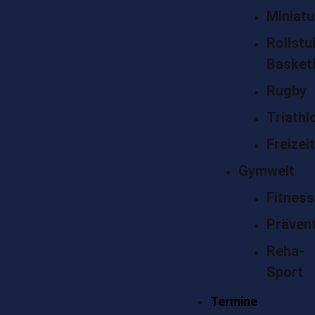
Miniatu
Rollstu
Basketb
Rugby
Triathl
Freizeit
Gymwelt
Fitness
Präven
Reha-
Sport
Termine