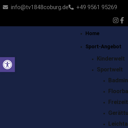
info@tv1848coburg.de
+49 9561 95269
Home
Sport-Angebot
Werkzeugleiste öffnen
Kinderwelt
Sportwelt
Badmin
Floorba
Freizei
Gerätt
Leichta