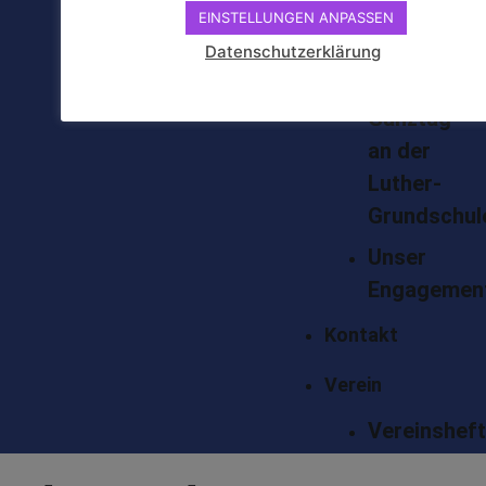
EINSTELLUNGEN ANPASSEN
Kinderfreiz
Datenschutzerklärung
Kooperativ
Ganztag
an der
Luther-
Grundschul
Unser
Engagemen
Kontakt
Verein
Vereinshef