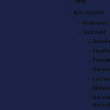
Home
Sport-Angebot
Kinderwelt
Sportwelt
Badmin
Floorba
Freizei
Gerätt
Leichta
Miniatu
Rollstu
Basketb