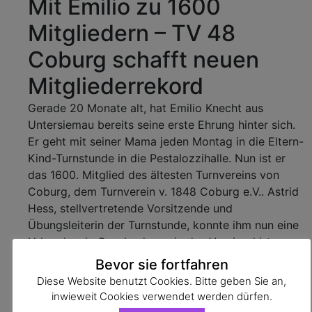
Mit Emilio zu 1600
Mitgliedern – TV 48
Coburg schafft neuen
Mitgliederrekord
Gerade 20 Monate alt, hat Emilio Knecht aus
Untersiemau bereits seine erste Ehrung hinter sich.
Er geht mit seiner Mama jeden Montag in die Eltern-
Kind-Turnstunde in die Pestalozzihalle. Nun ist er
das 1600. Mitglied des ältesten Turnvereins von
Coburg, dem Turnverein v. 1848 Coburg e.V.. Astrid
Hess, stellvertretende Vorsitzende und
Übungsleiterin der Turnstunde, konnte ihm nun eine
Urkunde, ein Geschenk sowie das Vereinsshirt
überreichen.
Bevor sie fortfahren
Diese Website benutzt Cookies. Bitte geben Sie an,
inwieweit Cookies verwendet werden dürfen.
Emilio Knecht mit seinen Eltern und Übungsleiterin