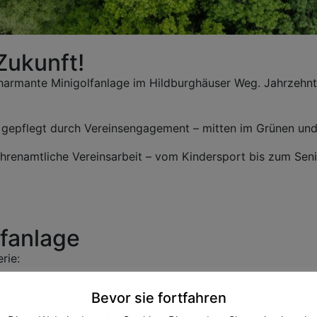
Zukunft!
armante Minigolfanlage im Hildburghäuser Weg. Jahrzehntel
oll gepflegt durch Vereinsengagement – mitten im Grünen und
 ehrenamtliche Vereinsarbeit – vom Kindersport bis zum Sen
lfanlage
rie:
Bevor sie fortfahren