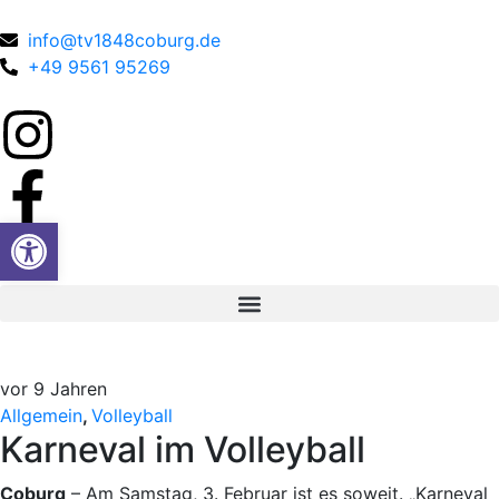
info@tv1848coburg.de
+49 9561 95269
Werkzeugleiste öffnen
vor 9 Jahren
Allgemein
,
Volleyball
Karneval im Volleyball
Coburg
– Am Samstag, 3. Februar ist es soweit. „Karneval